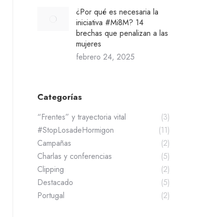
¿Por qué es necesaria la
iniciativa #Mi8M? 14
brechas que penalizan a las
mujeres
febrero 24, 2025
Categorías
“Frentes” y trayectoria vital
(3)
#StopLosadeHormigon
(11)
Campañas
(2)
Charlas y conferencias
(5)
Clipping
(2)
Destacado
(5)
Portugal
(2)