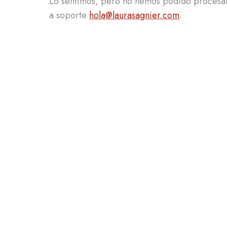
Lo sentimos, pero no hemos podido procesar 
a soporte
hola@laurasagnier.com
.