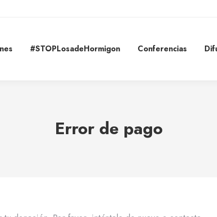
ones
#STOPLosadeHormigon
Conferencias
Dif
Error de pago
Estás aquí: