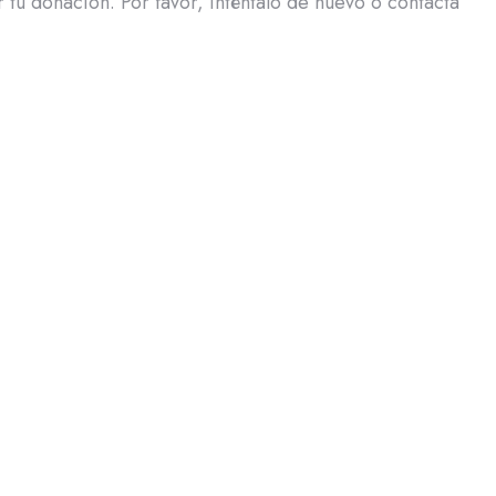
tu donación. Por favor, inténtalo de nuevo o contacta