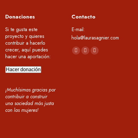
Donaciones
Contacto
Si te gusta este
E-mail:
proyecto y quieres
hola@laurasagnier.com
contribuir a hacerlo
Encuéntranos en:
crecer, aquí puedes
YouTube
Linkedin
Instagram
hacer una aportación:
page
page
page
opens
opens
opens
Hacer donación
in
in
in
new
new
new
¡Muchísimas gracias por
window
window
window
contribuir a construir
una sociedad más justa
con las mujeres!