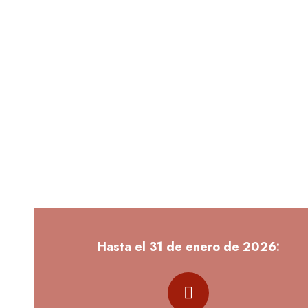
Pais el 13 de mayo de 2021.
(Haz click en la ilustración para leer el artículo: ¿Por qué lo l
techo de cristal cuando es una losa de hormigón?)
Para contribuir a erradicar la «Losa de
Hormigón» te proponemos estos
cuatro instrumentos:
(disponibles de forma gratuita)
Hasta el 31 de enero de 2026: