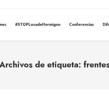
ones
#STOPLosadeHormigon
Conferencias
Dif
Archivos de etiqueta:
frente
Estás aquí: