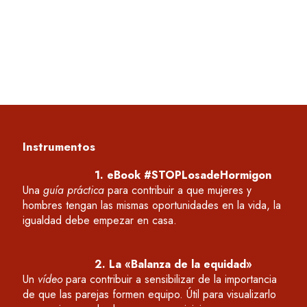
asa. Con el objetivo de dar respuesta a esta pregunta y 
ismas oportunidades para mujeres y hombres, presento…
Instrumentos
1. eBook #STOPLosadeHormigon
Una
guía práctica
para contribuir a que mujeres y
hombres tengan las mismas oportunidades en la vida, la
igualdad debe empezar en casa.
2. La «Balanza de la equidad»
Un
vídeo
para
contribuir a
sensibilizar
de la importancia
de que las parejas formen equipo
. Útil para visualizarlo