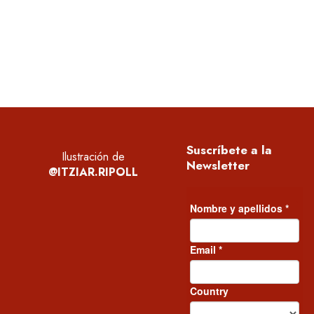
en la vida, la igualdad debe empezar en c
avanzar en el camino de conseguir las m
Suscríbete a la
Ilustración de
Newsletter
@ITZIAR.RIPOLL