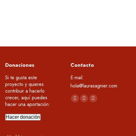
proporcionar una guía práctica para
Donaciones
Contacto
Si te gusta este
E-mail:
proyecto y quieres
hola@laurasagnier.com
contribuir a hacerlo
Encuéntranos en:
crecer, aquí puedes
YouTube
Linkedin
Instagram
hacer una aportación:
page
page
page
opens
opens
opens
Hacer donación
in
in
in
new
new
new