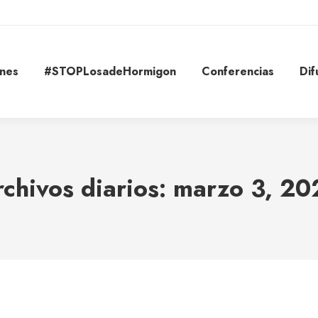
ones
#STOPLosadeHormigon
Conferencias
Dif
chivos diarios:
marzo 3, 20
Estás aquí: