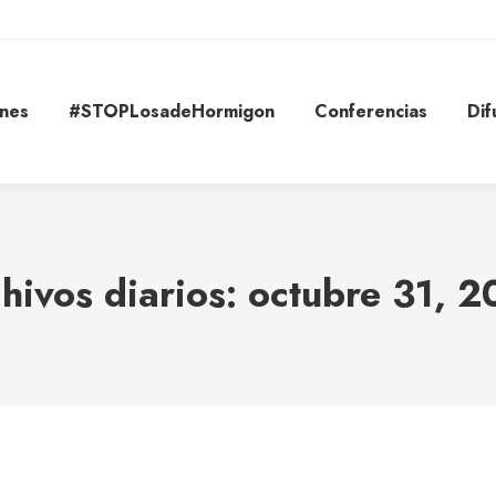
ones
#STOPLosadeHormigon
Conferencias
Dif
hivos diarios:
octubre 31, 
Estás aquí: