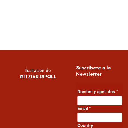
Una de las principales conclusiones del es
que las mujeres están muy cansadas, con i
de productos para la cara cuyo principal
Suscríbete a la
Ilustración de
Newsletter
@ITZIAR.RIPOLL