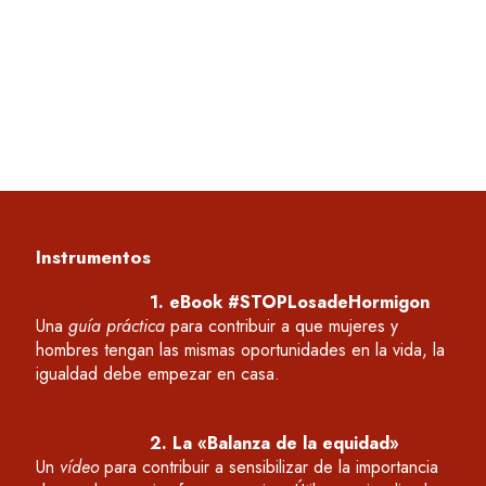
tudio “As mulheres em Portugal, hoje” (al igual que en la 
ndependencia de la situación vital en la que se encuentran
 beneficio es atenuar…
Instrumentos
1. eBook #STOPLosadeHormigon
Una
guía práctica
para contribuir a que mujeres y
hombres tengan las mismas oportunidades en la vida, la
igualdad debe empezar en casa.
2. La «Balanza de la equidad»
Un
vídeo
para
contribuir a
sensibilizar
de la importancia