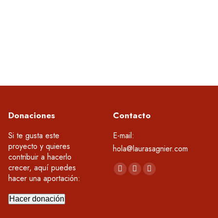
investigación desarrollada en España) es
. Klorane Portugal lanza una nueva línea
Donaciones
Contacto
Si te gusta este
E-mail:
proyecto y quieres
hola@laurasagnier.com
contribuir a hacerlo
Encuéntranos en:
crecer, aquí puedes
YouTube
Linkedin
Instagram
hacer una aportación:
page
page
page
opens
opens
opens
Hacer donación
in
in
in